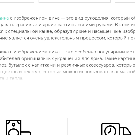
аика
с изображением вина — это вид рукоделия, который о
давать красивые и яркие картины своими руками. В этом и
 к специальной канве, образуя яркие и насыщенные изобр
ние является очень увлекательным процессом, который при
аика с изображением вина — это особенно популярный мот
юбителей оригинальных украшений для дома. Такие картин
оз, бутылок с напитками и различных аксессуаров, которы
 цветов и текстур, которые можно использовать в алмазно
а и тепла.
го подойдет алмазная мозаика 
ика с изображением вина — это идеальный выбор для людей
р для своего дома. Она будет хорошим вариантом как для о
о начинают свое знакомство с этим увлекательным искусст
но подходит для создания картин, которые будут привлека