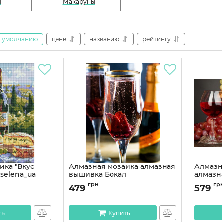
ы
Макаруны
умолчанию
цене
названию
рейтингу
ика "Вкус
Алмазная мозаика алмазная
Алмазн
selena_ua
вышивка Бокал
алмазн
40 см
шампанского 40x30
Merabi
грн
гр
479
579
OG00632SS
Артикул:
Артикул:
OG00632SS
ть
Купить