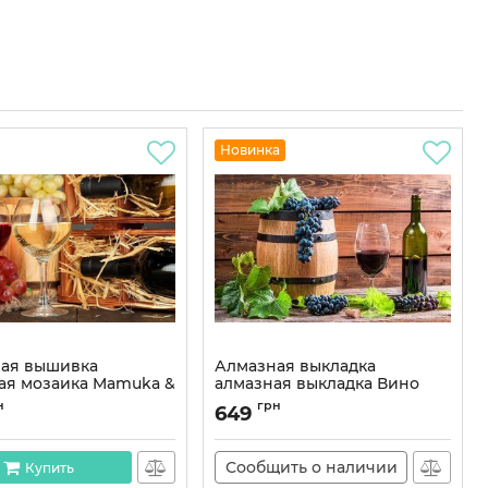
Новинка
ая вышивка
Алмазная выкладка
ая мозаика Mamuka &
алмазная выкладка Вино
 35x45 OG00098SB
40x50 OG00071SB
н
грн
649
OG00098SB
Артикул:
OG00071SB
Сообщить о наличии
Купить