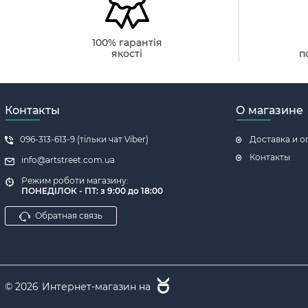
Кроме того, г
которые хотят
100% гарантія
профессиональ
якості
п
гастрономиче
Алмазная моз
гостиной. Это
Контакты
О магазине
Вариан
096-313-613-9 (тільки чат Viber)
Доставка и о
Контакты
info@artstreet.com.ua
Алмазная моз
Режим роботи магазину:
ПОНЕДІЛОК - ПТ: з 9:00 до 18:00
вам нравятся
Обратная связь
Бокал
.
Оди
один бока
с виногра
Виноград
© 2026
Интернет-магазин на
Такие кар