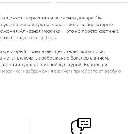
бъединяет творчество и элементы декора. Он
скусстве используются маленькие стразы, которые
ажения. Алмазная мозаика — это не просто картинка,
носит радость от работы.
ив, который привлекает ценителей живописи,
ы могут включать изображение бокалов с вином,
е ассоциируются с винной культурой. Благодаря
й мозаике, изображения с вином приобретают особую
с изображением вина
, которые ценят не только процесс творчества, но и
пытных мастеров рукоделия, так и для новичков,
вом. Вино, как символ праздника, красоты и хорошего
ть внимание и оживлять интерьер.