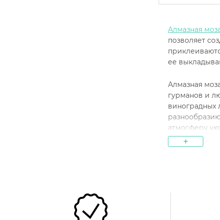
Алмазная моз
позволяет соз
приклеиваются
ее выкладыва
Алмазная моз
гурманов и л
виноградных л
разнообразию
атмосферу уют
+
Для ко
Алмазная моза
стильный деко
которые тольк
вкуса, идеаль