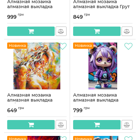
Алмазная мозаика
Алмазная мозаика
алмазная выкладка
алмазная выкладка Грут
Модный Грут 85x40
с букетом 70x40
грн
грн
OG00805SB
OG00796SB
999
849
Артикул:
OG00805SB
Артикул:
OG00796SB
Новинка
Новинка
Алмазная мозаика
Алмазная мозаика
алмазная выкладка
алмазная выкладка
Соблазнительная 45x45
Девочка лисенок 65x40
грн
грн
OG00781SB
OG00779SB
649
799
Артикул:
OG00781SB
Артикул:
OG00779SB
Новинка
Новинка