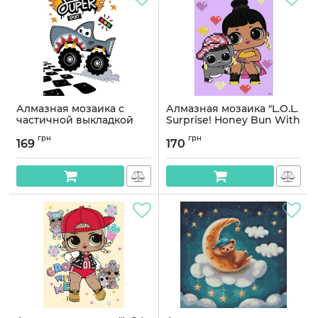
Алмазная мозаика с
Алмазная мозаика "L.O.L.
частичной выкладкой
Surprise! Honey Bun With
"Машина-акула" AMV1230,
Bunny Hun" AML1204,
грн
грн
15х20 см
15x20 см
169
170
Артикул:
AMV1230
Артикул:
AML1204