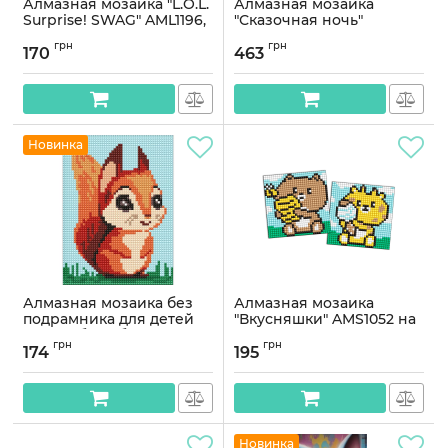
Алмазная мозаика "L.O.L.
Алмазная мозаика
Surprise! SWAG" AML1196,
"Сказочная ночь"
15x20 см
AMO7568 40х40см
грн
грн
170
463
Артикул:
AML1196
Артикул:
AMO7568
Новинка
Алмазная мозаика без
Алмазная мозаика
подрамника для детей
"Вкусняшки" AMS1052 на
"Волшебная белочка"
самоклеящейся основе
грн
грн
AMM1031, 15х20 см
9x9 см
174
195
Артикул:
AMM1031
Артикул:
AMS1052
Новинка