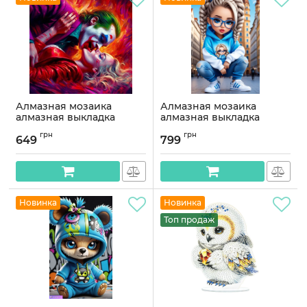
Алмазная мозаика
Алмазная мозаика
алмазная выкладка
алмазная выкладка
Джокер и Харви 2 45x45
Моднявка 65x40
грн
грн
OG00778SB
OG00775SB
649
799
Артикул:
OG00778SB
Артикул:
OG00775SB
Новинка
Новинка
Топ продаж