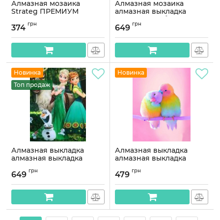
Алмазная мозаика
Алмазная мозаика
Strateg ПРЕМИУМ
алмазная выкладка
Счастливые моменты
Девочка на облаке 50x40
грн
грн
размером 30х30 см
OG00525SB
374
649
(HEE16325)
Артикул:
OG00525SB
Артикул:
HEE16325
Новинка
Новинка
Топ продаж
Алмазная выкладка
Алмазная выкладка
алмазная выкладка
алмазная выкладка
Холодное сердце 50x40
Яркие попугайчики
грн
грн
OG00384SB
40x30 OG00061SS
649
479
Артикул:
OG00384SB
Артикул:
OG00061SS