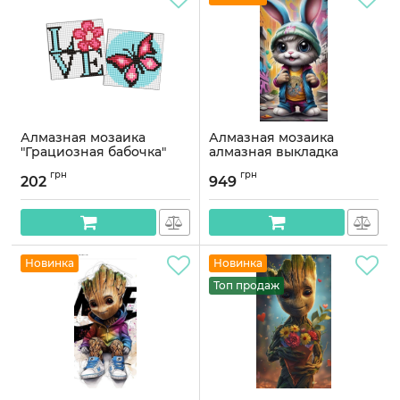
Алмазная мозаика
Алмазная мозаика
"Грациозная бабочка"
алмазная выкладка
Идейка AMG1061 9x9 см
Модный кролик 80x40
грн
грн
OG00806SB
202
949
Артикул:
AMG1061
Артикул:
OG00806SB
Новинка
Новинка
Топ продаж