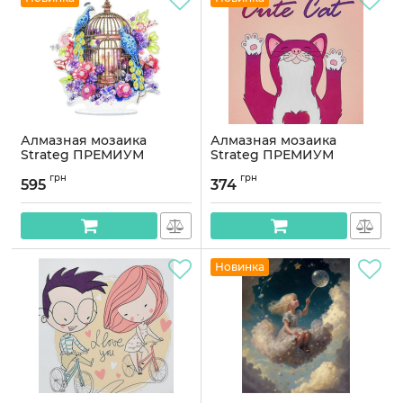
Алмазная мозаика
Алмазная мозаика
Strateg ПРЕМИУМ
Strateg ПРЕМИУМ
Золотая клетка на
Милый котик размером
грн
грн
подставке размером
30х30 см (HEE16329)
595
374
25х25 см (YKLZ15227)
Артикул:
HEE16329
Артикул:
YKLZ15227
Новинка