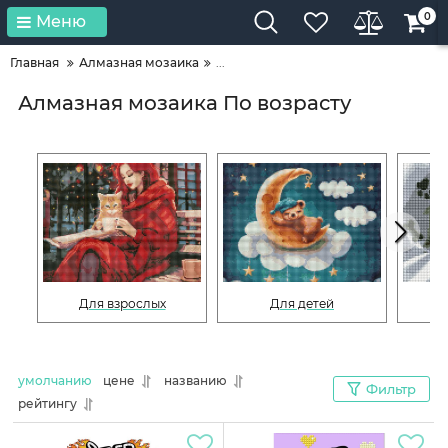
0
Меню
Главная
Алмазная мозаика
...
Алмазная мозаика По возрасту
Для взрослых
Для детей
Дл
умолчанию
цене
названию
Фильтр
рейтингу