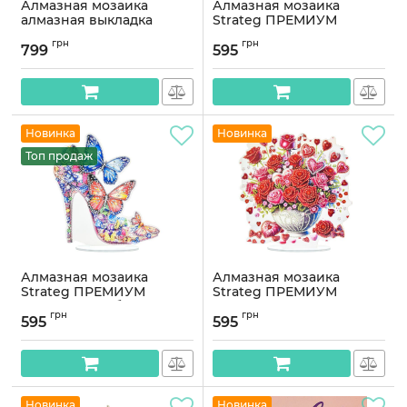
Алмазная мозаика
Алмазная мозаика
алмазная выкладка
Strateg ПРЕМИУМ
Модный лисенок 65x40
Маленький мудрец на
грн
грн
OG00773SB
подставке размером
799
595
25х25 см (YKLZ15282)
Артикул:
OG00773SB
Артикул:
YKLZ15282
Новинка
Новинка
Топ продаж
Алмазная мозаика
Алмазная мозаика
Strateg ПРЕМИУМ
Strateg ПРЕМИУМ
Хрустальный башмачок
Очарование роз на
грн
грн
на подставке размером
подставке размером
595
595
25х25 см (YKLZ15215)
25х25 см (YKLZ15279)
Артикул:
YKLZ15215
Артикул:
YKLZ15279
Новинка
Новинка