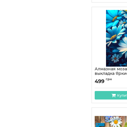
Алмазная моза
выкладка Ярки
45x30 OG00623
грн
499
Артикул:
OG00623S
Купи