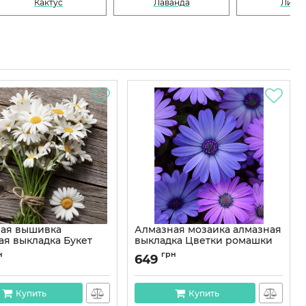
Кактус
Лаванда
Лили
ая вышивка
Алмазная мозаика алмазная
ая выкладка Букет
выкладка Цветки ромашки
к 35x35 OG00204SS
50x40 OG00527SB
н
грн
649
OG00204SS
Артикул:
OG00527SB
Купить
Купить