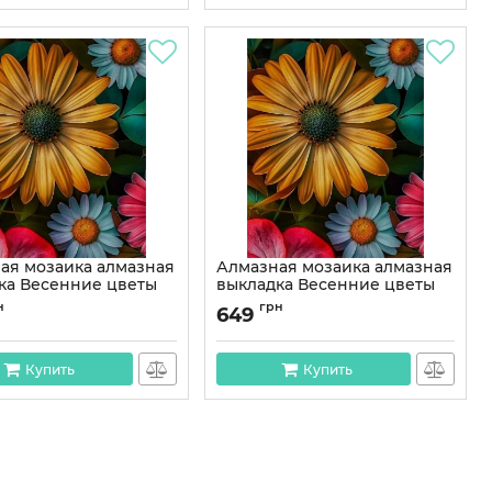
ая мозаика алмазная
Алмазная мозаика алмазная
ка Весенние цветы
выкладка Весенние цветы
OG00512SS
50x40 OG00512SB
н
грн
649
OG00512SS
Артикул:
OG00512SB
Купить
Купить