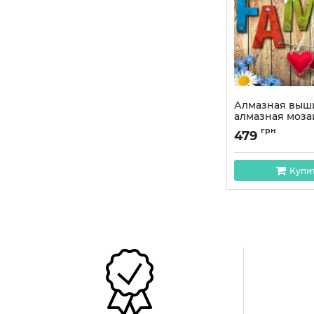
Алмазная выш
алмазная моза
30x40 OG00108
грн
479
Артикул:
OG00108S
Купи