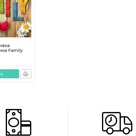
ивка
ика Family
SS
S
ть