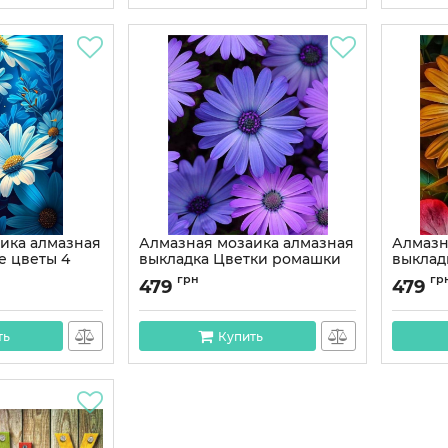
ика алмазная
Алмазная мозаика алмазная
Алмазн
е цветы 4
выкладка Цветки ромашки
выклад
SS
40x30 OG00527SS
40x30 
грн
гр
479
479
S
Артикул:
OG00527SS
Артикул:
ть
Купить