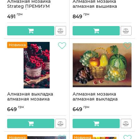
Алмазная мозаика
Алмазная мозаика
Strateg ПРЕМИУМ
алмазная вышивка
Разнообразие вкусов
Мохито 70x40
грн
грн
размером 40х50 см
OG00770SB
491
849
(SK88287)
Артикул:
OG00770SB
Артикул:
SK88287
Новинка
Алмазная выкладка
Алмазная мозаика
алмазная мозаика
алмазная выкладка
Фрукты в стакане 50x40
Фруктовая корзина
грн
грн
OG00232SB
40x50 GA74632
649
649
Артикул:
OG00232SB
Артикул:
GA74632
Новинка
Новинка