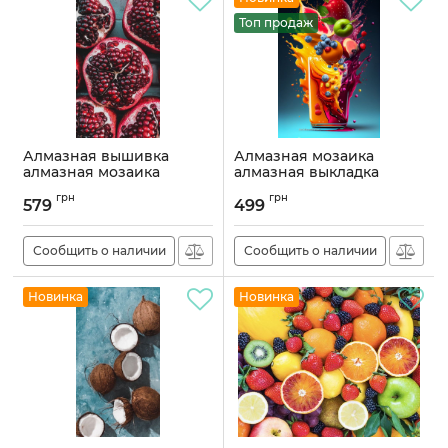
Топ продаж
Алмазная вышивка
Алмазная мозаика
алмазная мозаика
алмазная выкладка
Гранат 55х30 OG00325SS
Яркие фрукты 45x30
грн
грн
OG00593SS
579
499
Артикул:
OG00325SS
Артикул:
OG00593SS
Сообщить о наличии
Сообщить о наличии
Новинка
Новинка