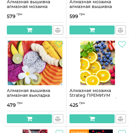
Алмазная вышивка
Алмазная мозаика
алмазная мозаика
алмазная вышивка
Ананас 55х30 OG00293SS
Синяя черешня 60x30
грн
грн
OG00579SS
579
599
Артикул:
OG00293SS
Артикул:
OG00579SS
Алмазная вышивка
Алмазная мозаика
алмазная выкладка
Strateg ПРЕМИУМ
Тропические фрукты
Фруктовое ассорти без
грн
грн
30x40 OG00201SS
подрамника размером
479
425
40х50 см (JSFH85883)
Артикул:
OG00201SS
Артикул:
JSFH85883
Новинка