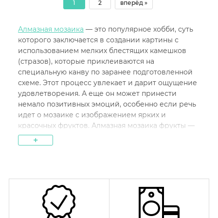
1
2
вперёд »
Алмазная мозаика
— это популярное хобби, суть
которого заключается в создании картины с
использованием мелких блестящих камешков
(стразов), которые приклеиваются на
специальную канву по заранее подготовленной
схеме. Этот процесс увлекает и дарит ощущение
удовлетворения. А еще он может принести
немало позитивных эмоций, особенно если речь
идет о мозаике с изображением ярких и
красочных фруктов. Алмазная мозаика фрукты —
это особая категория картин, которая идеально
+
подходит для людей, желающих добавить в
интерьер яркие и живые акценты, создавая тем
самым атмосферу свежести и уюта.
Суть работы заключается в том, чтобы по номерам
или цветам выкладывать стразы, получая на
выходе изображение, которое может быть как