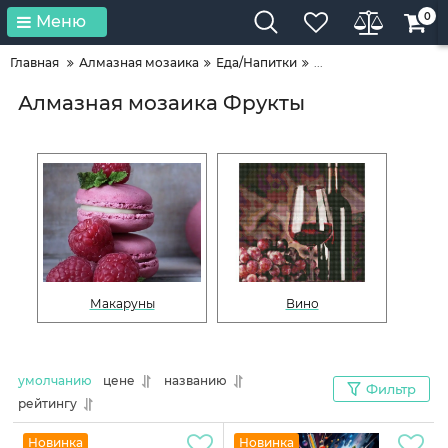
0
Меню
Главная
Алмазная мозаика
Еда/Напитки
...
Алмазная мозаика Фрукты
Макаруны
Вино
умолчанию
цене
названию
Фильтр
рейтингу
Новинка
Новинка