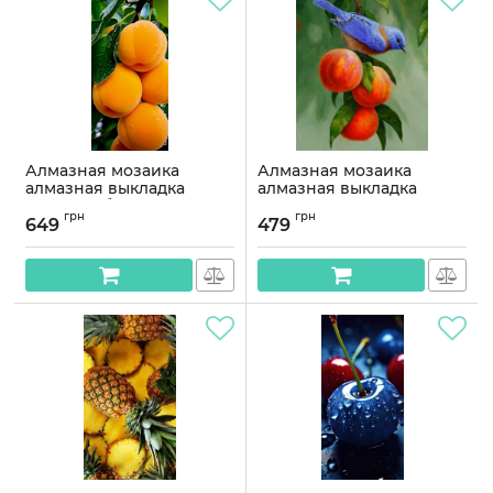
Алмазная мозаика
Алмазная мозаика
алмазная выкладка
алмазная выкладка
Сочные абрикосы 65x30
Птичка на персиках
грн
грн
OG00596SS
40x30 OG00519SS
649
479
Артикул:
OG00596SS
Артикул:
OG00519SS