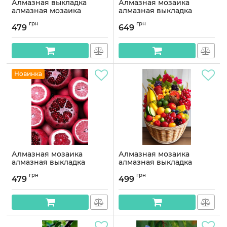
Алмазная выкладка
Алмазная мозаика
алмазная мозаика
алмазная выкладка
Фрукты в стакане 40x30
Птичка на персиках
грн
грн
OG00232SS
50x40 OG00519SB
479
649
Артикул:
OG00232SS
Артикул:
OG00519SB
Новинка
Алмазная мозаика
Алмазная мозаика
алмазная выкладка
алмазная выкладка
Гранаты с апельсинами
Корзина фруктов 45x30
грн
грн
40x30 OG00465SS
OG00626SS
479
499
Артикул:
OG00465SS
Артикул:
OG00626SS