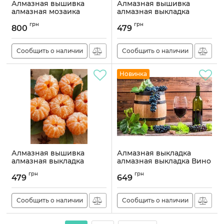
Алмазная вышивка
Алмазная вышивка
алмазная мозаика
алмазная выкладка
Кокосы 71х40 OG00323RB
Витаминовый коктейль
грн
грн
30x40 OG00194SS
800
479
Артикул:
OG00323RB
Артикул:
OG00194SS
Сообщить о наличии
Сообщить о наличии
Новинка
Алмазная вышивка
Алмазная выкладка
алмазная выкладка
алмазная выкладка Вино
Мандаринки 40x30
40x50 OG00071SB
грн
грн
OG00121SS
479
649
Артикул:
OG00071SB
Артикул:
OG00121SS
Сообщить о наличии
Сообщить о наличии