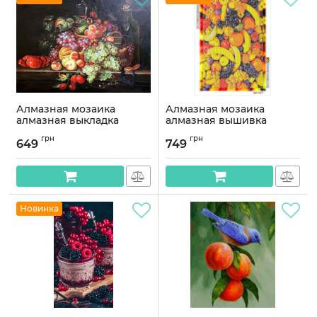
Алмазная мозаика
Алмазная мозаика
алмазная выкладка
алмазная вышивка
Осенний пир 40x50
Фруктовый ковер 60x40
грн
грн
GA74607
OG00627SB
649
749
Артикул:
GA74607
Артикул:
OG00627SB
Новинка