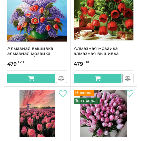
Алмазная вышивка
Алмазная мозаика
алмазная мозаика
алмазная вышивка
Весенний букет 30x40
Тюльпаны 30x40
грн
грн
OG00150SS
OG00016SS
479
479
Артикул:
OG00150SS
Артикул:
OG00016SS
Новинка
Топ продаж