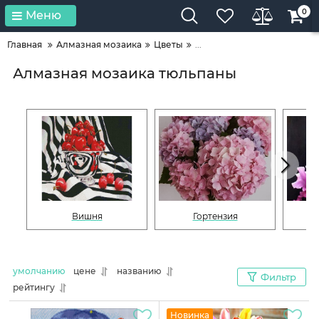
0
Меню
Главная
Алмазная мозаика
Цветы
...
Алмазная мозаика тюльпаны
Вишня
Гортензия
умолчанию
цене
названию
Фильтр
рейтингу
Новинка