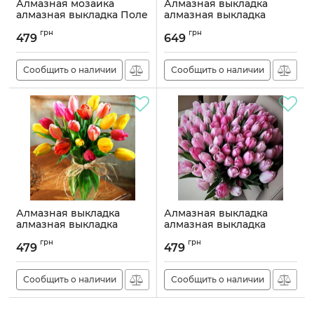
Алмазная мозаика
Алмазная выкладка
алмазная выкладка Поле
алмазная выкладка
тюльпанов 40x30
Розовые тюльпаны 50x40
грн
грн
OG00489SS
OG00036SB
479
649
Артикул:
OG00489SS
Артикул:
OG00036SB
Сообщить о наличии
Сообщить о наличии
Алмазная выкладка
Алмазная выкладка
алмазная выкладка
алмазная выкладка
Букет тюльпанов 40х30
Розовые тюльпаны 40x30
грн
грн
OG00390SS
OG00036SS
479
479
Артикул:
OG00390SS
Артикул:
OG00036SS
Сообщить о наличии
Сообщить о наличии