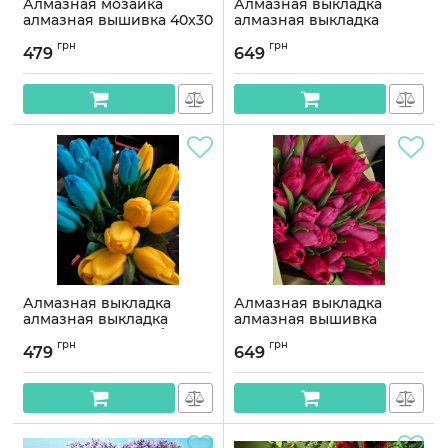
Алмазная мозаика
Алмазная выкладка
алмазная вышивка 40x30
алмазная выкладка
Старая мельница
50x40 Мельница в
грн
грн
OG00301SS
Голландии OG00302SB
479
649
Артикул:
OG00301SS
Артикул:
OG00302SB
Алмазная выкладка
Алмазная выкладка
алмазная выкладка
алмазная вышивка
40x30 Желто-голубые
Розовые тюльпаны 50х40
грн
грн
тюльпаны OG00318SS
OG00265SB
479
649
Артикул:
OG00318SS
Артикул:
OG00265SB