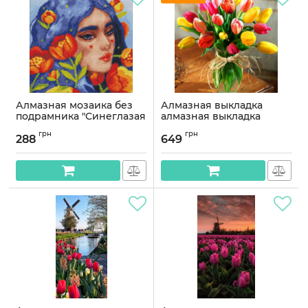
Алмазная мозаика без
Алмазная выкладка
подрамника "Синеглазая
алмазная выкладка
весна" AMC7686 30х30см
Букет тюльпанов 50х40
грн
грн
OG00390SB
288
649
Артикул:
AMC7686
Артикул:
OG00390SB