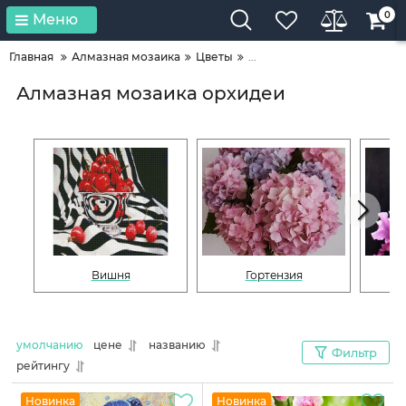
0
Меню
Главная
Алмазная мозаика
Цветы
...
Алмазная мозаика орхидеи
Вишня
Гортензия
умолчанию
цене
названию
Фильтр
рейтингу
Новинка
Новинка