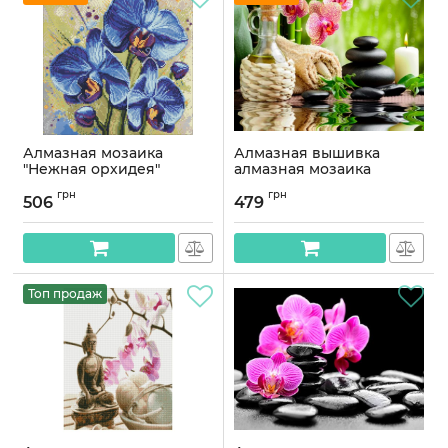
Алмазная мозаика
Алмазная вышивка
"Нежная орхидея"
алмазная мозаика
AMO20275, 40х40 см
Релакс 30x40 OG00142SS
грн
грн
506
479
Артикул:
AMO20275
Артикул:
OG00142SS
Топ продаж