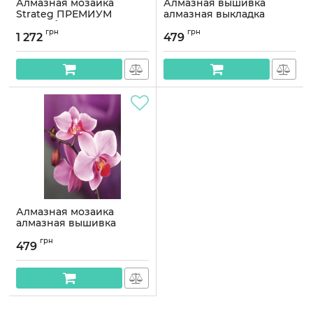
Алмазная мозаика
Алмазная вышивка
Strateg ПРЕМИУМ
алмазная выкладка
Расслабление с Буддой
Базальтовые камни
грн
грн
50х60 см HA0010
30x40 OG00181SS
1 272
479
Артикул:
HA0010
Артикул:
OG00181SS
Алмазная мозаика
алмазная вышивка
Веточка орхидеи 40x30
грн
OG00156SS
479
Артикул:
OG00156SS