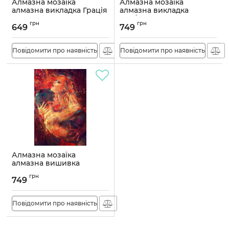
Алмазна мозаїка
Алмазна мозаїка
алмазна викладка Грація
алмазна викладка
45x45 OG00760SB
Зваблення 60x40
грн
грн
OG00759SB
649
749
Артикул:
OG00760SB
Артикул:
OG00759SB
Повідомити про наявність
Повідомити про наявність
Алмазна мозаїка
алмазна вишивка
Пристрасть 60x40
грн
OG00743SB
749
Артикул:
OG00743SB
Повідомити про наявність