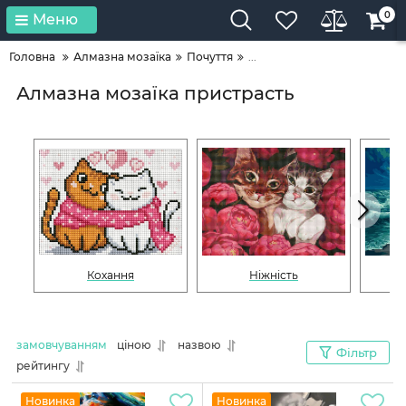
0
Меню
Головна
Алмазна мозаїка
Почуття
...
Алмазна мозаїка пристрасть
Кохання
Ніжність
замовчуванням
ціною
назвою
Фільтр
рейтингу
Новинка
Новинка