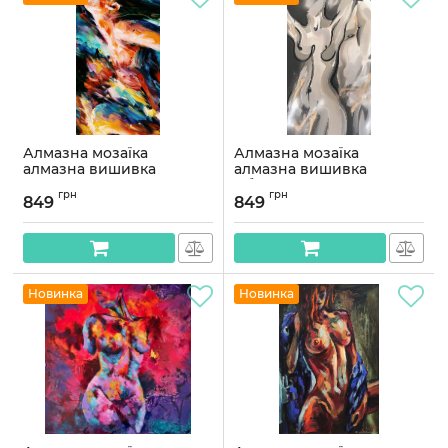
Алмазна мозаїка
Алмазна мозаїка
алмазна вишивка
алмазна вишивка
Ніжність 70x40
Абстрактна картина
грн
грн
OG00762SB
70x40 OG00701SB
849
849
Артикул:
OG00762SB
Артикул:
OG00701SB
Новинка
Новинка