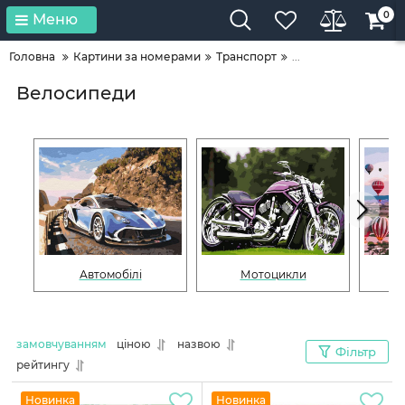
0
Меню
Головна
Картини за номерами
Транспорт
...
Велосипеди
Автомобілі
Мотоцикли
П
замовчуванням
ціною
назвою
Фільтр
рейтингу
Новинка
Новинка