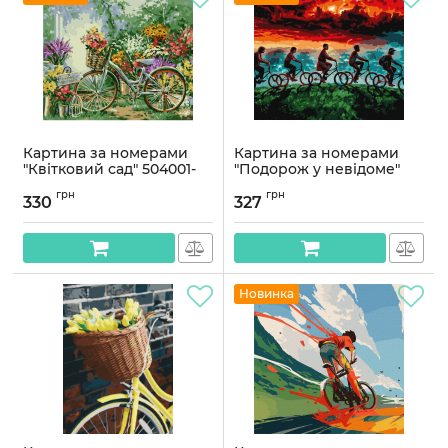
Картина за номерами
Картина за номерами
"Квітковий сад" 504001-
"Подорож у невідоме"
NC 40х50 см
KHO5224, 40х50 см
грн
грн
330
327
Артикул:
504001-NC
Артикул:
KHO5224
Новинка