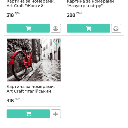
Картина за номерами.
Картина за номерами
Art Craft "Жовтий
"Назустріч вітру"
настрій" 40 * 50 см 13112-
KHO5035, 50х50 см
грн
грн
AC
318
288
Артикул:
KHO5035
Артикул:
13112-AC
Картина за номерами.
Art Craft "Італійський
акцент" 40 * 50 см 11211-AC
грн
318
Артикул:
11211-AC