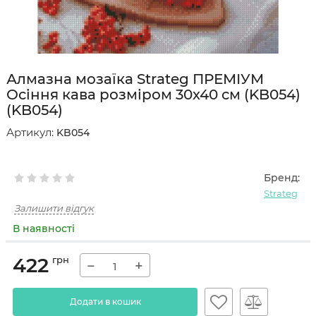
Алмазна мозаїка Strateg ПРЕМІУМ
Осіння кава розміром 30х40 см (KB054)
(KB054)
Артикул:
KB054
Бренд:
Strateg
Залишити відгук
В наявності
422
грн
−
+
Додати в кошик