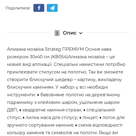
Поділитися:
Опис
Алмазна мозаїка Strateg ПРЕМІУМ Осіння кава
розміром 30х40 см (KB054)Алмазна мозаїка – це
новий вид аплікації. Спеціальні намистини потрібно
приклеювати стилусом на полотно. Так ви зможете
створити блискучий шедевр – картину, викладену
блискучим камінням. У наборі є всі необхідні
інструменти: ♦ бавовняне полотно на дерев'яному
підрамнику з клейовим шаром, ущільнене шаром
ДВП; ♦ квадратне каміння-стрази; ♦ спеціальний
стілус; ♦ липка маса для стілусу; ♦ пінцет; ♦ лоток для
зручного сортування каміння; ♦ схема відповідності
кольору каменів та символів на полотні. Якщо ви