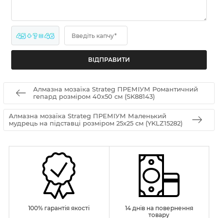
45 + ? = 46
Введіть капчу*
Алмазна мозаїка Strateg ПРЕМІУМ Романтичний
гепард розміром 40х50 см (SK88143)
Алмазна мозаїка Strateg ПРЕМІУМ Маленький
мудрець на підставці розміром 25х25 см (YKLZ15282)
100% гарантія якості
14 днів на повернення
товару