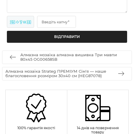
23 + ? = 31
Введіть капчу*
Алмазна мозаїка алмазна вишивка Три мавпи
80x45 OG00658SB
Алмазна мозаїка Strateg ПРЕМІУМ Сім'я — наше
благословення розміром 30х40 см (HEG87078)
100% гарантія якості
14 днів на повернення
товару