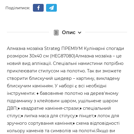
Поділитися:
Опис
Алмазна мозаїка Strateg ПРЕМІУМ Кулінарні спогади
розміром 30х40 см (HEG87080)Алмазна мозаїка – це
новий вид аплікації. Спеціальні намистини потрібно
приклеювати стилусом на полотно. Так ви зможете
створити блискучий шедевр – картину, викладену
блискучим камінням. У наборі є всі необхідні
інструменти: ♦ бавовняне полотно на дерев'яному
підрамнику з клейовим шаром, ущільнене шаром
ДВП;♦ квадратне каміння-стрази;♦ спеціальний
стілус;♦ липка маса для стілусу;♦ пінцет;♦ лоток для
зручного сортування каміння;♦ схема відповідності
кольору каменів та символів на полотні.Якщо ви