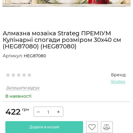
Алмазна мозаїка Strateg ПРЕМІУМ
Кулінарні спогади розміром 30х40 см
(HEG87080) (HEG87080)
Артикул:
HEG87080
Бренд:
Strateg
Залишити відгук
В наявності
422
грн
−
+
Додати в кошик