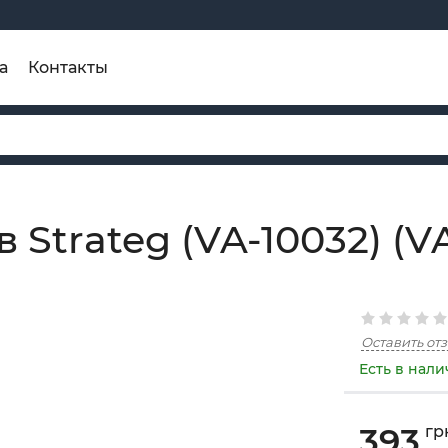
а
Контакты
в Strateg (VA-10032) (V
Оставить от
Есть в нал
393
гр