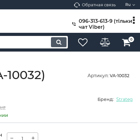
Обратная связь
Ru
096-313-613-9 (тільки
чат Viber)
0
A-10032)
Артикул:
VA-10032
Бренд:
Strateg
зыв
ичии
н
−
+