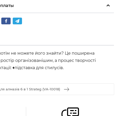
оплаты
а потім не можете його знайти? Це поширена
ростір організованішим, а процес творчості
ації: ♦підставка для стилусів.
ля алмазів 6 в 1 Strateg (VA-10018)