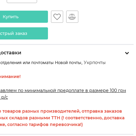
Купить
стрый заказ
доставки
 отделения или почтоматы Новой почты,
Укрпочты
нимание!
равляем по минимальной предоплате в размере 100 грн
 р/с
 товаров разных производителей, отправка заказов
ных складов разными ТТН (! соответственно, доставка
же, согласно тарифов перевозчика!)