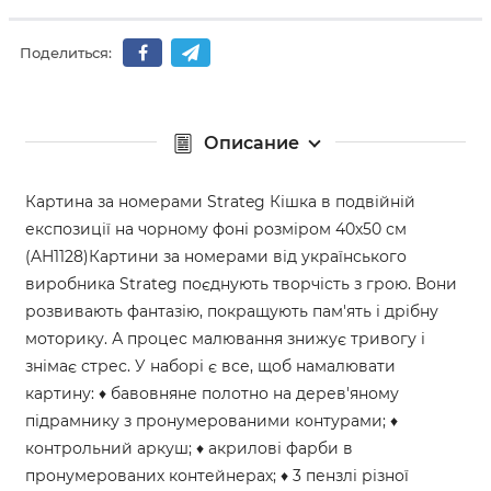
Поделиться:
Описание
Картина за номерами Strateg Кішка в подвійній
експозиції на чорному фоні розміром 40х50 см
(AH1128)Картини за номерами від українського
виробника Strateg поєднують творчість з грою. Вони
розвивають фантазію, покращують пам'ять і дрібну
моторику. А процес малювання знижує тривогу і
знімає стрес. У наборі є все, щоб намалювати
картину: ♦ бавовняне полотно на дерев'яному
підрамнику з пронумерованими контурами; ♦
контрольний аркуш; ♦ акрилові фарби в
пронумерованих контейнерах; ♦ 3 пензлі різної