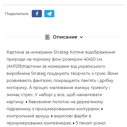
Поделиться:
Описание
Картина за номерами Strateg Котяче відображення
природи на чорному фоні розміром 40х50 см
(AH1129)Картини за номерами від українського
виробника Strateg поєднують творчість з грою. Вони
розвивають фантазію, покращують пам'ять і дрібну
моторику. А процес малювання знижує тривогу і
знімає стрес. У наборі є все, щоб намалювати
картину: ♦ бавовняне полотно на дерев'яному
підрамнику з пронумерованими контурами; ♦
контрольний аркуш; ♦ акрилові фарби в
пронумерованих контейнерах; ♦ 3 пензлі різної