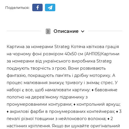
Поделиться:
Описание
Картина за номерами Strateg Котяча квіткова грація
на чорному фоні розміром 40х50 см (AH1105)Картини
за номерами від українського виробника Strateg
поєднують творчість з грою. Вони розвивають
фантазію, покращують пам'ять і дрібну моторику. А
процес малювання знижує тривогу і знімає стрес. У
наборі є все, щоб намалювати картину: ♦ бавовняне
полотно на дерев'яному підрамнику з
пронумерованими контурами; ♦ контрольний аркуш;
♦ акрилові фарби в пронумерованих контейнерах; ♦ 3
пензлі різної товщини з нейлонового волокна; ♦ 2
настінних кріплення. Якщо ви шукайте оригінальний