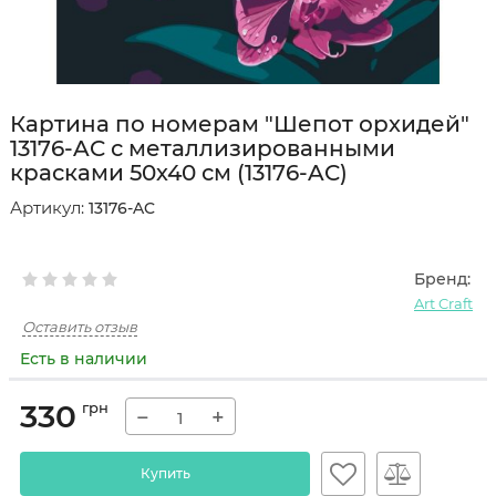
Картина по номерам "Шепот орхидей"
13176-AC с металлизированными
красками 50х40 см (13176-AC)
Артикул:
13176-AC
Бренд:
Art Craft
Оставить отзыв
Есть в наличии
330
грн
−
+
Купить