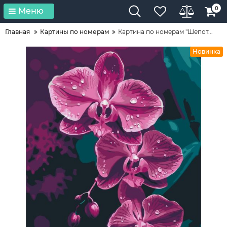
0
Меню
Главная
Картины по номерам
Картина по номерам "Шепот...
Новинка