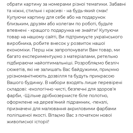
обрати картину за номерами різної тематики. Забавні
та ніжні, стильні і красиві - на будь-який смак!
Купуючи картину для себе або на подарунок
близьким, друзям або колегам по роботі, будьте
впевнені - кращого подарунка не знайти! Купуючи
товар на нашому сайті, Ви підтримуєте українського
виробника, робите внесок у розвиток нашої
економіки. Перш ніж запропонувати Вам товар, ми
багато експериментуємо з матеріалами, ретельно
підбираючи найоптимальніші. Розробляємо безліч
сюжетів, які не залишать Вас байдужими, приємно
урізноманітнюють дозвілля та будуть прикрасою
Вашого будинку. В набори входять лише перевірені
складові: -екологічно чисті, безпечні для здоров'я
фарби, -Щільне дрібнозернисте біле полотно,
оформлене на дерев'яний підрамник, -пензлі,
призначені для малювання акриловими фарбами
поліпшеної якості. Вітаємо Вас з початком нової
живописної історії!