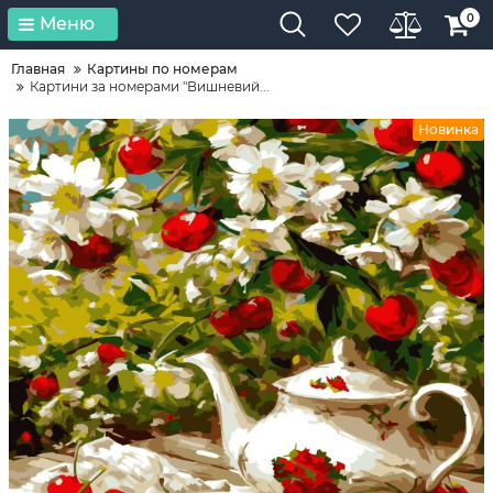
0
Меню
Главная
Картины по номерам
Картини за номерами "Вишневий...
Новинка