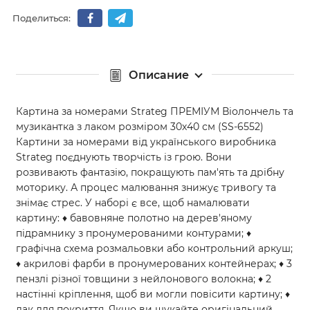
Поделиться:
Описание
Картина за номерами Strateg ПРЕМІУМ Віолончель та
музикантка з лаком розміром 30х40 см (SS-6552)
Картини за номерами від українського виробника
Strateg поєднують творчість із грою. Вони
розвивають фантазію, покращують пам'ять та дрібну
моторику. А процес малювання знижує тривогу та
знімає стрес. У наборі є все, щоб намалювати
картину: ♦ бавовняне полотно на дерев'яному
підрамнику з пронумерованими контурами; ♦
графічна схема розмальовки або контрольний аркуш;
♦ акрилові фарби в пронумерованих контейнерах; ♦ 3
пензлі різної товщини з нейлонового волокна; ♦ 2
настінні кріплення, щоб ви могли повісити картину; ♦
лак для покриття. Якщо ви шукайте оригінальний