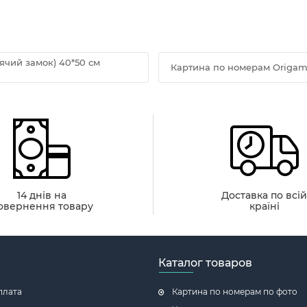
ячий замок) 40*50 см
Картина по номерам Origam
14 днів на
Доставка по всі
овернення товару
країні
Каталог товаров
плата
Картина по номерам по фото