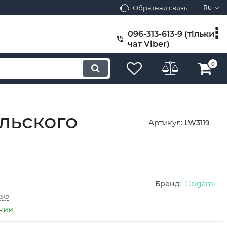
Обратная связь
Ru
096-313-613-9 (тільки
чат Viber)
0
льского
Артикул:
LW3119
Бренд:
Origami
зыв
ичии