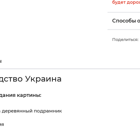
будет доро
Способы 
Поделиться:
ы
дство Украина
здания картины:
на деревянный подрамник
ия