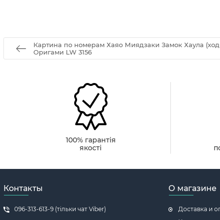
Картина по номерам Хаяо Миядзаки Замок Хаула (ход
Оригами LW 3156
100% гарантія
якості
п
Контакты
О магазине
096-313-613-9 (тільки чат Viber)
Доставка и о