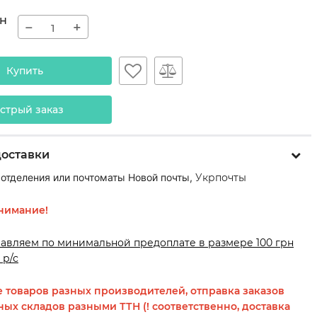
н
−
+
Купить
стрый заказ
доставки
 отделения или почтоматы Новой почты,
Укрпочты
нимание!
равляем по минимальной предоплате в размере 100 грн
 р/с
 товаров разных производителей, отправка заказов
ных складов разными ТТН (! соответственно, доставка