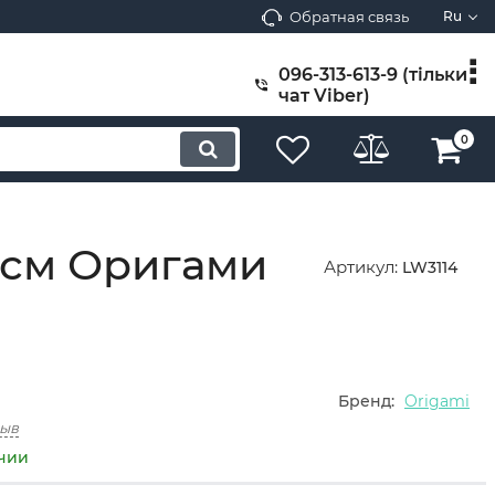
Обратная связь
Ru
096-313-613-9 (тільки
чат Viber)
0
 см Оригами
Артикул:
LW3114
Бренд:
Origami
зыв
ичии