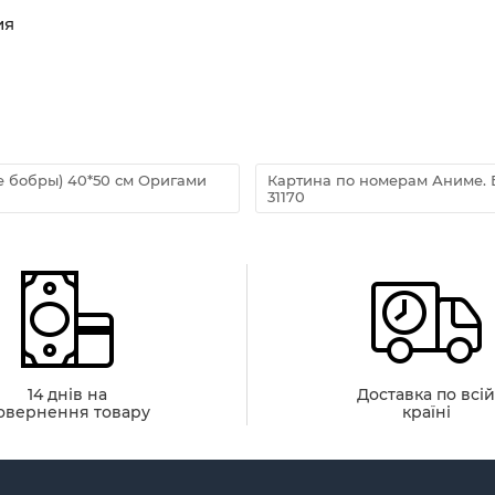
ия
е бобры) 40*50 см Оригами
Картина по номерам Аниме. 
31170
14 днів на
Доставка по всі
овернення товару
країні