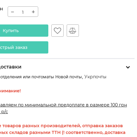
н
−
+
Купить
стрый заказ
доставки
 отделения или почтоматы Новой почты,
Укрпочты
нимание!
равляем по минимальной предоплате в размере 100 грн
 р/с
 товаров разных производителей, отправка заказов
ных складов разными ТТН (! соответственно, доставка