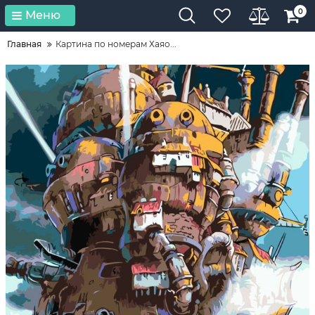
0
Меню
Главная
Картина по номерам Хаяо...