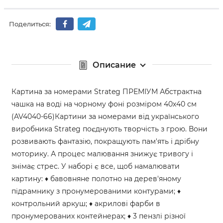
Поделиться:
Описание
Картина за номерами Strateg ПРЕМІУМ Абстрактна
чашка на воді на чорному фоні розміром 40х40 см
(AV4040-66)Картини за номерами від українського
виробника Strateg поєднують творчість з грою. Вони
розвивають фантазію, покращують пам'ять і дрібну
моторику. А процес малювання знижує тривогу і
знімає стрес. У наборі є все, щоб намалювати
картину: ♦ бавовняне полотно на дерев'яному
підрамнику з пронумерованими контурами; ♦
контрольний аркуш; ♦ акрилові фарби в
пронумерованих контейнерах; ♦ 3 пензлі різної