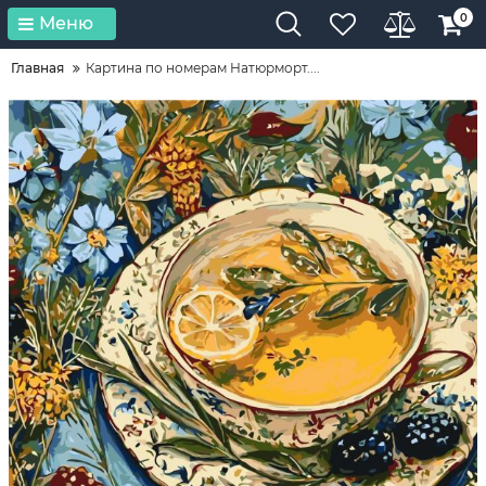
0
Меню
Главная
Картина по номерам Натюрморт....