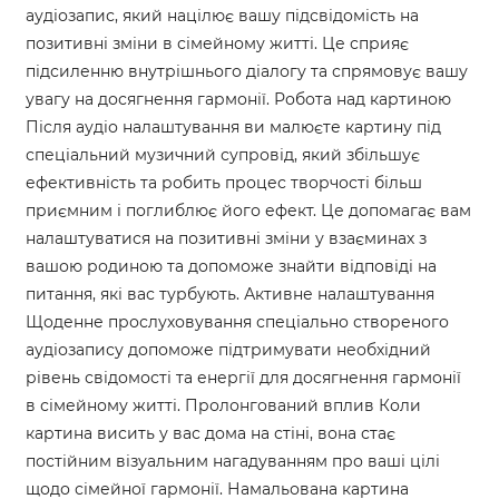
аудіозапис, який націлює вашу підсвідомість на
позитивні зміни в сімейному житті. Це сприяє
підсиленню внутрішнього діалогу та спрямовує вашу
увагу на досягнення гармонії. Робота над картиною
Після аудіо налаштування ви малюєте картину під
спеціальний музичний супровід, який збільшує
ефективність та робить процес творчості більш
приємним і поглиблює його ефект. Це допомагає вам
налаштуватися на позитивні зміни у взаєминах з
вашою родиною та допоможе знайти відповіді на
питання, які вас турбують. Активне налаштування
Щоденне прослуховування спеціально створеного
аудіозапису допоможе підтримувати необхідний
рівень свідомості та енергії для досягнення гармонії
в сімейному житті. Пролонгований вплив Коли
картина висить у вас дома на стіні, вона стає
постійним візуальним нагадуванням про ваші цілі
щодо сімейної гармонії. Намальована картина