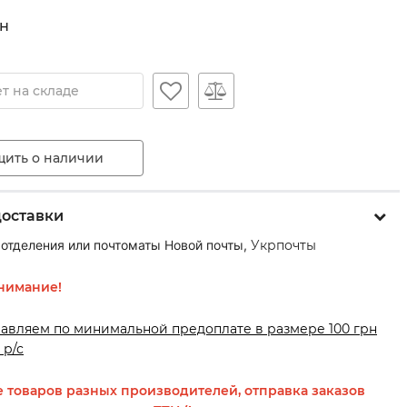
н
т на складе
ить о наличии
доставки
 отделения или почтоматы Новой почты,
Укрпочты
нимание!
равляем по минимальной предоплате в размере 100 грн
 р/с
 товаров разных производителей, отправка заказов