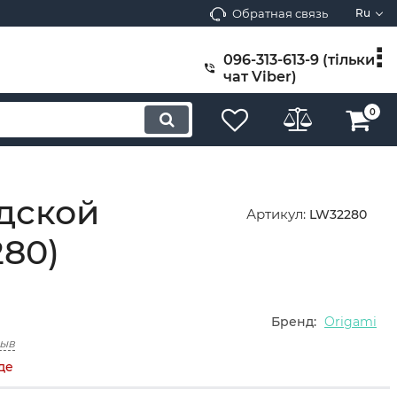
Обратная связь
Ru
096-313-613-9 (тільки
чат Viber)
0
одской
Артикул:
LW32280
80)
Бренд:
Origami
зыв
де