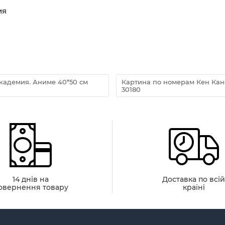
ия
кадемия. Аниме 40*50 см
Картина по номерам Кен Кан
30180
14 днів на
Доставка по всі
овернення товару
країні