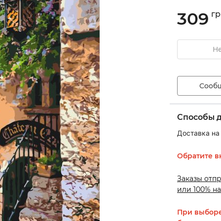
309
гр
Не
Сообщ
Способы 
Доставка на
Обратите в
Заказы отп
или 100% на
При выборе