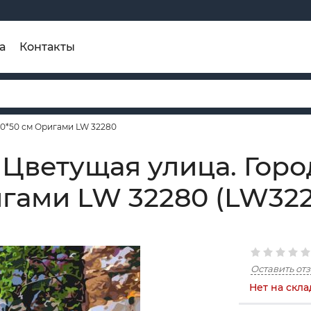
а
Контакты
40*50 см Оригами LW 32280
 Цветущая улица. Гор
игами LW 32280 (LW322
Оставить от
Нет на скла