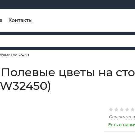
а
Контакты
игами LW 32450
Полевые цветы на сто
LW32450)
Оставить от
Есть в нал