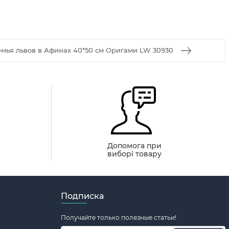
мья львов в Афинах 40*50 см Оригами LW 30930
й
Допомога при
виборі товару
Подписка
Получайте только полезные статьи!