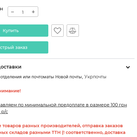
н
−
+
Купить
стрый заказ
доставки
 отделения или почтоматы Новой почты,
Укрпочты
нимание!
равляем по минимальной предоплате в размере 100 грн
 р/с
 товаров разных производителей, отправка заказов
ных складов разными ТТН (! соответственно, доставка