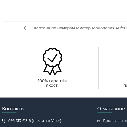
Картина по номерам Мистер Монополия 40*50
100% гарантія
якості
п
Контакты
О магазине
096-313-613-9 (тільки чат Viber)
Доставка и о