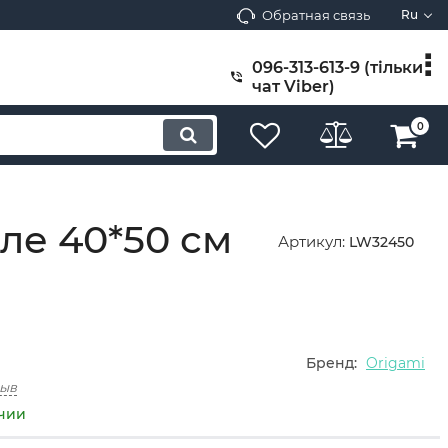
Обратная связь
Ru
096-313-613-9 (тільки
чат Viber)
0
ле 40*50 см
Артикул:
LW32450
Бренд:
Origami
зыв
ичии