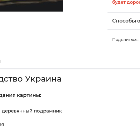
будет доро
Способы 
Поделиться:
ы
дство Украина
здания картины:
на деревянный подрамник
ия