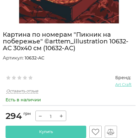
Картина по номерам "Пикник на
побережье" ©arttem_illustration 10632-
AC 30х40 см (10632-AC)
Артикул:
10632-AC
Бренд:
Art Craft
Оставить отзыв
Есть в наличии
294
грн
−
+
Купить