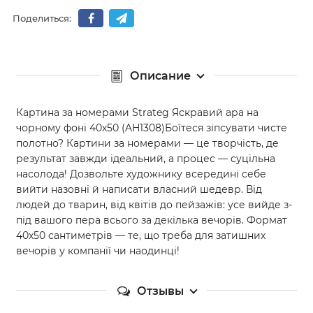
Поделиться:
Описание
Картина за номерами Strateg Яскравий ара на
чорному фоні 40х50 (AH1308)Боїтеся зіпсувати чисте
полотно? Картини за номерами — це творчість, де
результат завжди ідеальний, а процес — суцільна
насолода! Дозвольте художнику всередині себе
вийти назовні й написати власний шедевр. Від
людей до тварин, від квітів до пейзажів: усе вийде з-
під вашого пера всього за декілька вечорів. Формат
40х50 сантиметрів — те, що треба для затишних
вечорів у компанії чи наодинці!
Отзывы