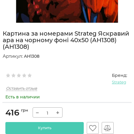
Картина за номерами Strateg Яскравий
ара на чорному фоні 40х50 (AH1308)
(AH1308)
Артикул:
AH1308
Бренд:
Strateg
Оставить отзыв
Есть в наличии
416
грн
−
+
Купить