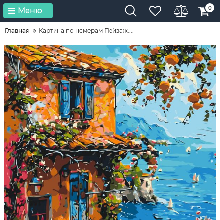
0
Меню
Главная
Картина по номерам Пейзаж....