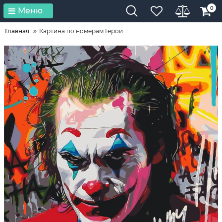
0
Меню
Главная
Картина по номерам Герои...