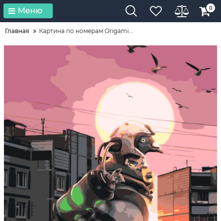
0
Меню
Главная
Картина по номерам Origamі...