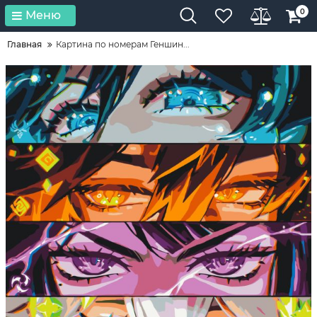
0
Меню
Главная
Картина по номерам Геншин...