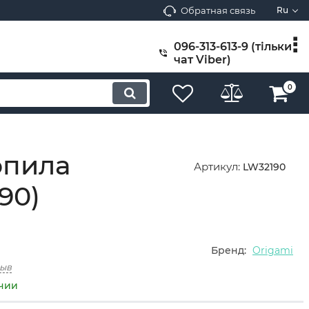
Обратная связь
Ru
096-313-613-9 (тільки
чат Viber)
0
опила
Артикул:
LW32190
90)
Бренд:
Origami
зыв
ичии