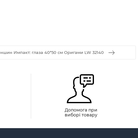
ншин Импакт: глаза 40*50 см Оригами LW 32140
й
Допомога при
виборі товару