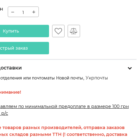
н
−
+
Купить
стрый заказ
доставки
 отделения или почтоматы Новой почты,
Укрпочты
нимание!
равляем по минимальной предоплате в размере 100 грн
 р/с
 товаров разных производителей, отправка заказов
ных складов разными ТТН (! соответственно, доставка