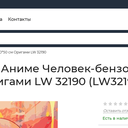
а
Контакты
*50 см Оригами LW 32190
 Аниме Человек-бенз
гами LW 32190 (LW321
Оставить от
Есть в нал