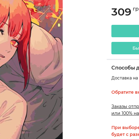
309
гр
Бы
Способы 
Доставка на
Обратите в
Заказы отп
или 100% на
При выборе
будет с раз