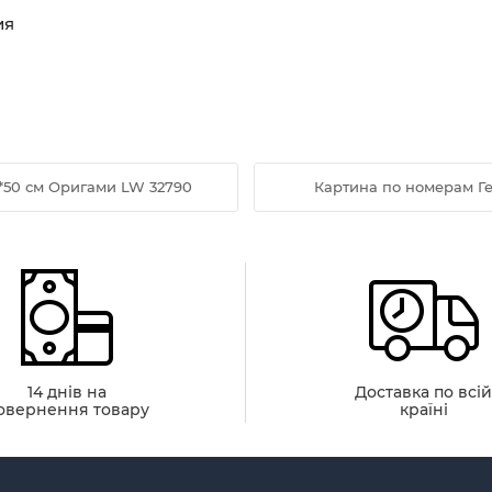
ия
*50 см Оригами LW 32790
Картина по номерам Ге
14 днів на
Доставка по всі
овернення товару
країні