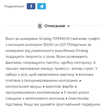
Поделиться:
Описание
Вініл за номерами Strateg ПРЕМІУМ Святкове графіті
з лисицею розміром 30х30 см (GP-17)Картини за
номерами від українського виробника Strateg
поєднують творчість з грою. Вони розвивають
фантазію, покращують пам'ять і дрібну моторику. А
процес малювання знижує тривогу і знімає стрес. У
наборі є все, щоб намалювати картину: ♦ вінілова
платівка з пронумерованими контурами; ♦
контрольний аркуш; ♦ акрилові фарби в
пронумерованих контейнерах; ♦ 3 пензлі різної
товщини з нейлонового волокна; ♦ пластикова
підставка. Якщо ви шукайте оригінальний подарунок