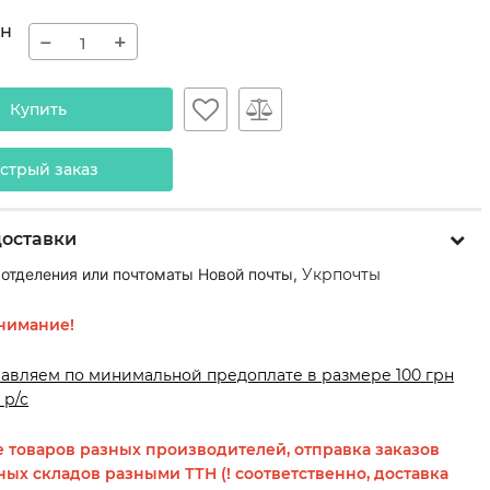
рн
−
+
Купить
стрый заказ
доставки
 отделения или почтоматы Новой почты,
Укрпочты
нимание!
равляем по минимальной предоплате в размере 100 грн
 р/с
 товаров разных производителей, отправка заказов
ных складов разными ТТН (! соответственно, доставка