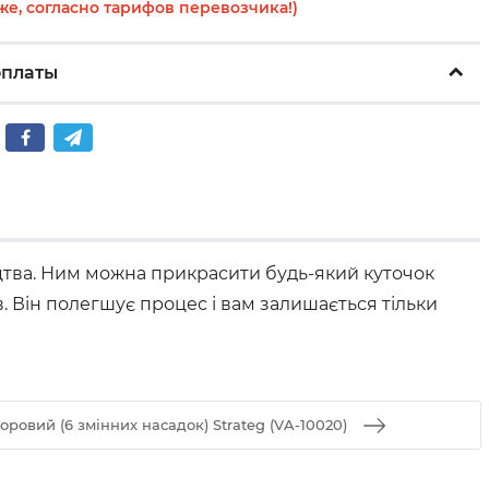
же, согласно тарифов перевозчика!)
оплаты
тецтва. Ним можна прикрасити будь-який куточок
. Він полегшує процес і вам залишається тільки
оровий (6 змінних насадок) Strateg (VA-10020)