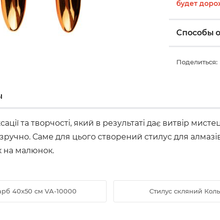
будет доро
Способы 
Поделиться:
ы
ції та творчості, який в результаті дає витвір мис
ручно. Саме для цього створений стилус для алмазів
х на малюнок.
арб 40х50 см VA-10000
Стилус скляний Коль