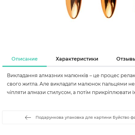
Описание
Характеристики
Отзыв
Викладання алмазних малюнків – це процес релакса
свого житла. Але викладати малюнок пальцями нез
чіпляти алмази стилусом, а потім прикріплювати ї
Подарункова упаковка для картини Буйство ф