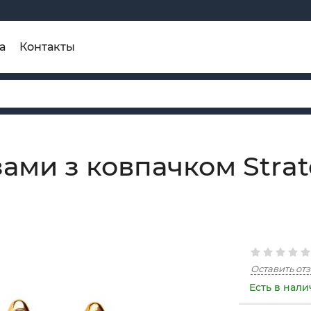
а
Контакты
зами з ковпачком Strat
Оставить от
Есть в нал