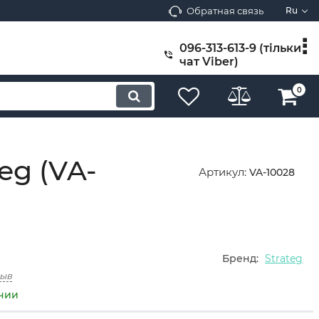
Обратная связь
Ru
096-313-613-9 (тільки
чат Viber)
0
eg (VA-
Артикул:
VA-10028
Бренд:
Strateg
зыв
ичии