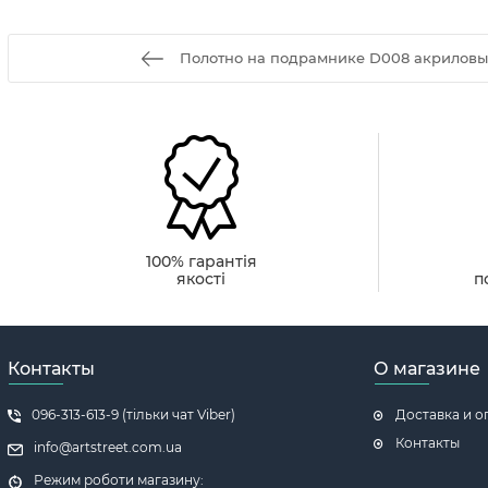
Полотно на подрамнике D008 акриловый
100% гарантія
якості
п
Контакты
О магазине
096-313-613-9 (тільки чат Viber)
Доставка и о
Контакты
info@artstreet.com.ua
Режим роботи магазину: