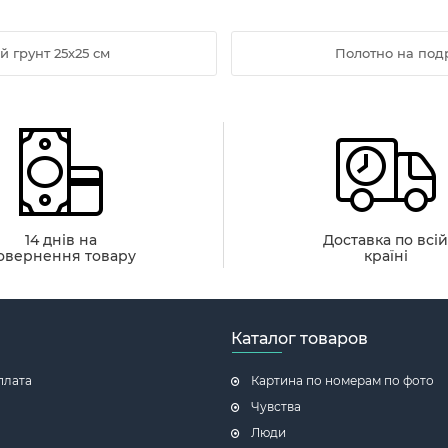
 грунт 25х25 см
Полотно на под
14 днів на
Доставка по всі
овернення товару
країні
Каталог товаров
плата
Картина по номерам по фото
Чувства
Люди