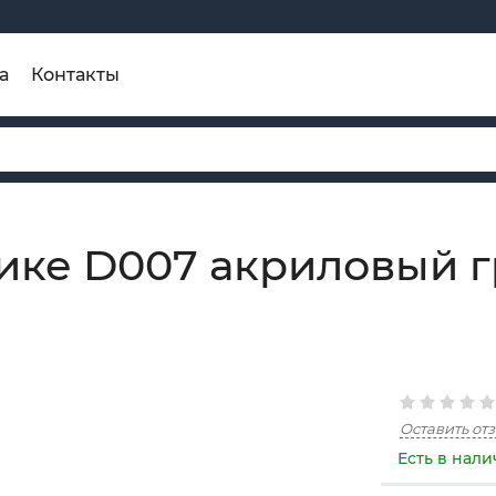
а
Контакты
ике D007 акриловый г
Оставить от
Есть в нал