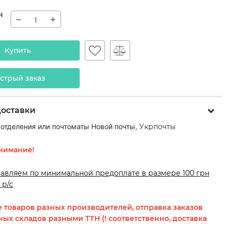
н
−
+
Купить
стрый заказ
доставки
 отделения или почтоматы Новой почты,
Укрпочты
нимание!
равляем по минимальной предоплате в размере 100 грн
 р/с
 товаров разных производителей, отправка заказов
ных складов разными ТТН (! соответственно, доставка