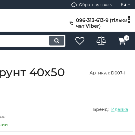
Обратная связь
Ru
096-313-613-9 (тільки
чат Viber)
0
рунт 40х50
Артикул:
D007-I
Бренд:
Идейка
зыв
ичии