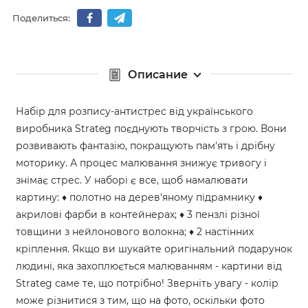
Поделиться:
Описание
Набір для розпису-антистрес від українського
виробника Strateg поєднують творчість з грою. Вони
розвивають фантазію, покращують пам'ять і дрібну
моторику. А процес малювання знижує тривогу і
знімає стрес. У наборі є все, щоб намалювати
картину: ♦ полотно на дерев'яному підрамнику ♦
акрилові фарби в контейнерах; ♦ 3 пензлі різної
товщини з нейлонового волокна; ♦ 2 настінних
кріплення. Якщо ви шукайте оригінальний подарунок
людині, яка захоплюється малюванням - картини від
Strateg саме те, що потрібно! Зверніть увагу - колір
може різнитися з тим, що на фото, оскільки фото