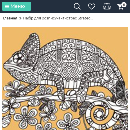
0
Меню
Главная
Набір для розпису-антистрес Strateg...