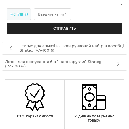
9 + ? = 12
Введите капчу*
Стилус для алмазів - Подарунковий набір в коробці
Strateg (VA-10016)
Лоток для сортування 6 в 1 напівкруглий Strateg
(VA-10034)
100% гарантія якості
14 днів на повернення
товару