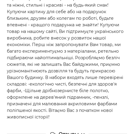
та ніжні, стильні і красиві - на будь-який смак!
Купуючи картину для себе або на подарунок
близьким, друзям або колегам по роботі, будьте
впевнені - кращого подарунка не знайти! Купуючи
товар на нашому сайті, Ви підтримуєте українського
виробника, робите внесок у розвиток нашої
економіки. Перш ніж запропонувати Вам товар, ми
багато експериментуємо з матеріалами, ретельно
підбираючи найоптимальніші. Розробляємо безліч
сюжетів, які не залишать Вас байдужими, приємно
урізноманітнюють дозвілля та будуть прикрасою
Вашого будинку. В набори входять лише перевірені
складові: -екологічно чисті, безпечні для здоров'я
фарби, -Щільне дрібнозернисте біле полотно,
оформлене на дерев'яний підрамник, -пензлі,
призначені для малювання акриловими фарбами
поліпшеної якості. Вітаємо Вас з початком нової
живописної історії!