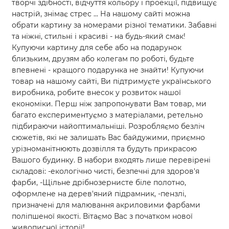
творчі здібності, відчуття кольору і проекції, підвищує
настрій, знімає стрес ... На нашому сайті можна
обрати картину за номерами різної тематики. Забавні
та ніжні, стильні і красиві - на будь-який смак!
Купуючи картину для себе або на подарунок
близьким, друзям або колегам по роботі, будьте
впевнені - кращого подарунка не знайти! Купуючи
товар на нашому сайті, Ви підтримуєте українського
виробника, робите внесок у розвиток нашої
економіки. Перш ніж запропонувати Вам товар, ми
багато експериментуємо з матеріалами, ретельно
підбираючи найоптимальніші. Розробляємо безліч
сюжетів, які не залишать Вас байдужими, приємно
урізноманітнюють дозвілля та будуть прикрасою
Вашого будинку. В набори входять лише перевірені
складові: -екологічно чисті, безпечні для здоров'я
фарби, -Щільне дрібнозернисте біле полотно,
оформлене на дерев'яний підрамник, -пензлі,
призначені для малювання акриловими фарбами
поліпшеної якості. Вітаємо Вас з початком нової
живописної історії!