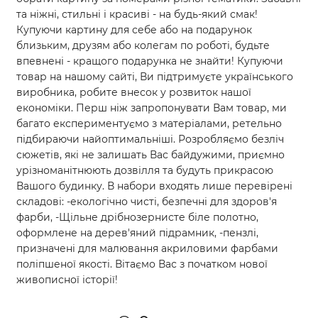
та ніжні, стильні і красиві - на будь-який смак!
Купуючи картину для себе або на подарунок
близьким, друзям або колегам по роботі, будьте
впевнені - кращого подарунка не знайти! Купуючи
товар на нашому сайті, Ви підтримуєте українського
виробника, робите внесок у розвиток нашої
економіки. Перш ніж запропонувати Вам товар, ми
багато експериментуємо з матеріалами, ретельно
підбираючи найоптимальніші. Розробляємо безліч
сюжетів, які не залишать Вас байдужими, приємно
урізноманітнюють дозвілля та будуть прикрасою
Вашого будинку. В набори входять лише перевірені
складові: -екологічно чисті, безпечні для здоров'я
фарби, -Щільне дрібнозернисте біле полотно,
оформлене на дерев'яний підрамник, -пензлі,
призначені для малювання акриловими фарбами
поліпшеної якості. Вітаємо Вас з початком нової
живописної історії!