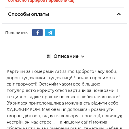
согласно тарифов перевозчика!)
Способы оплаты
Поделиться:
Описание
Картини за номерами Artissimo Доброго часу доби,
дорогі художники і художниці! Ласкаво просимо в
світ творчості! Останнім часом все більшою
популярністю користуються картини за номерами. І
не дивно - адже практично кожен любить малювати!
З'явилася приголомшлива можливість відчути себе
ХУДОЖНИКОМ. Малювання допомагає розвинути
творчі здібності, відчуття кольору і проекції, підвищує
настрій, знімає стрес ... На нашому сайті можна
обрати картину за номерами різної тематики. Забавні