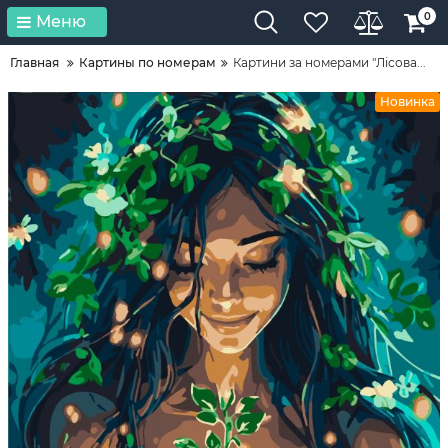
0
Меню
Главная
Картины по номерам
Картини за номерами "Лісова...
Новинка