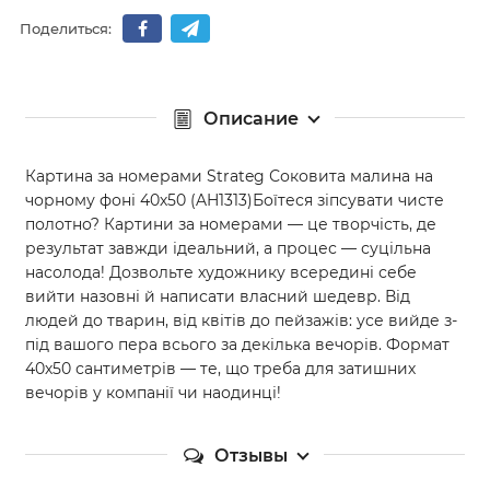
Поделиться:
Описание
Картина за номерами Strateg Соковита малина на
чорному фоні 40х50 (AH1313)Боїтеся зіпсувати чисте
полотно? Картини за номерами — це творчість, де
результат завжди ідеальний, а процес — суцільна
насолода! Дозвольте художнику всередині себе
вийти назовні й написати власний шедевр. Від
людей до тварин, від квітів до пейзажів: усе вийде з-
під вашого пера всього за декілька вечорів. Формат
40х50 сантиметрів — те, що треба для затишних
вечорів у компанії чи наодинці!
Отзывы