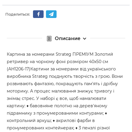
Поделиться:
Описание
Картина за номерами Strateg ПРЕМІУМ Золотий
ретривер на чорному фоні розміром 40х50 см
(AH1206-17)Картини за номерами від українського
виробника Strateg поєднують творчість з грою. Вони
розвивають фантазію, покращують пам'ять і дрібну
моторику. А процес малювання знижує тривогу і
знімає стрес. У наборі є все, щоб намалювати
картину: ♦ бавовняне полотно на дерев'яному
підрамнику з пронумерованими контурами; ♦
контрольний аркуш; ♦ акрилові фарби в
пронумерованих контейнерах; ♦ 3 пензлі різної