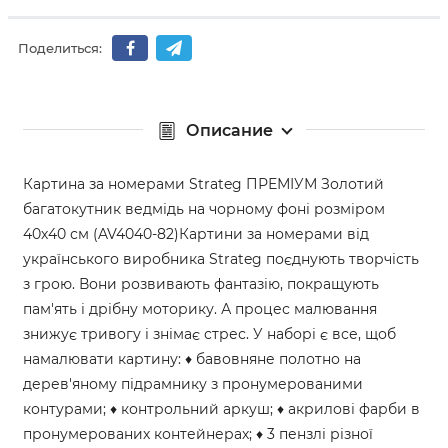
Поделиться:
Описание
Картина за номерами Strateg ПРЕМІУМ Золотий
багатокутник ведмідь на чорному фоні розміром
40х40 см (AV4040-82)Картини за номерами від
українського виробника Strateg поєднують творчість
з грою. Вони розвивають фантазію, покращують
пам'ять і дрібну моторику. А процес малювання
знижує тривогу і знімає стрес. У наборі є все, щоб
намалювати картину: ♦ бавовняне полотно на
дерев'яному підрамнику з пронумерованими
контурами; ♦ контрольний аркуш; ♦ акрилові фарби в
пронумерованих контейнерах; ♦ 3 пензлі різної