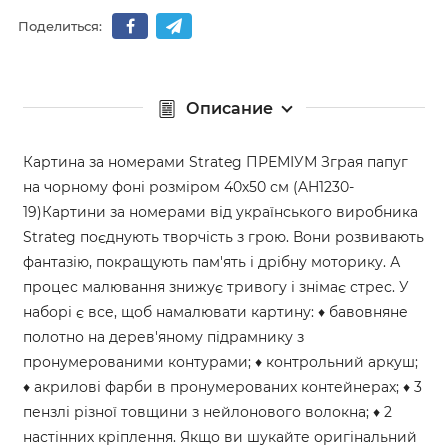
Поделиться:
Описание
Картина за номерами Strateg ПРЕМІУМ Зграя папуг
на чорному фоні розміром 40х50 см (AH1230-
19)Картини за номерами від українського виробника
Strateg поєднують творчість з грою. Вони розвивають
фантазію, покращують пам'ять і дрібну моторику. А
процес малювання знижує тривогу і знімає стрес. У
наборі є все, щоб намалювати картину: ♦ бавовняне
полотно на дерев'яному підрамнику з
пронумерованими контурами; ♦ контрольний аркуш;
♦ акрилові фарби в пронумерованих контейнерах; ♦ 3
пензлі різної товщини з нейлонового волокна; ♦ 2
настінних кріплення. Якщо ви шукайте оригінальний