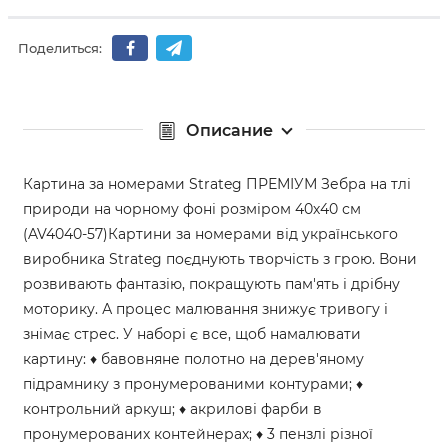
Поделиться:
Описание
Картина за номерами Strateg ПРЕМІУМ Зебра на тлі
природи на чорному фоні розміром 40х40 см
(AV4040-57)Картини за номерами від українського
виробника Strateg поєднують творчість з грою. Вони
розвивають фантазію, покращують пам'ять і дрібну
моторику. А процес малювання знижує тривогу і
знімає стрес. У наборі є все, щоб намалювати
картину: ♦ бавовняне полотно на дерев'яному
підрамнику з пронумерованими контурами; ♦
контрольний аркуш; ♦ акрилові фарби в
пронумерованих контейнерах; ♦ 3 пензлі різної