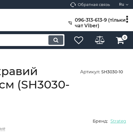
Обратная связь
Ru
096-313-613-9 (тільки
чат Viber)
0
кравий
Артикул:
SH3030-10
см (SH3030-
Бренд:
Strateg
зыв