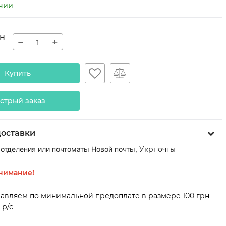
ичии
н
−
+
Купить
стрый заказ
доставки
 отделения или почтоматы Новой почты,
Укрпочты
нимание!
равляем по минимальной предоплате в размере 100 грн
 р/с