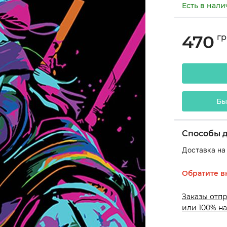
Есть в нал
470
гр
Бы
Способы 
Доставка на
Обратите в
Заказы отп
или 100% на