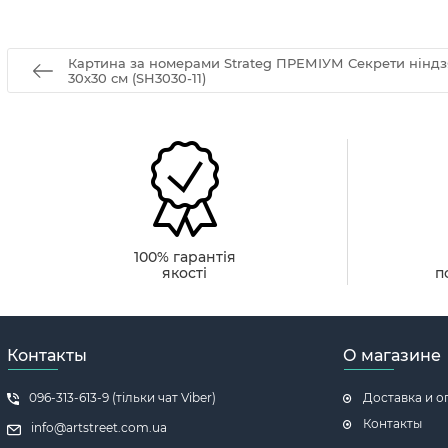
Картина за номерами Strateg ПРЕМІУМ Секрети ніндз
30х30 см (SH3030-11)
100% гарантія
якості
п
Контакты
О магазине
096-313-613-9 (тільки чат Viber)
Доставка и о
Контакты
info@artstreet.com.ua