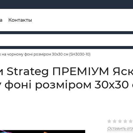
а
Контакты
на чорному фоні розміром 30х30 см (SH3030-10)
и Strateg ПРЕМІУМ Яс
 фоні розміром 30х30 
Оставить от