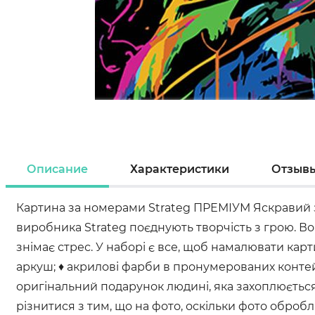
Описание
Характеристики
Отзыв
Картина за номерами Strateg ПРЕМІУМ Яскравий з
виробника Strateg поєднують творчість з грою. В
знімає стрес. У наборі є все, щоб намалювати ка
аркуш; ♦ акрилові фарби в пронумерованих контейн
оригінальний подарунок людині, яка захоплюється 
різнитися з тим, що на фото, оскільки фото оброб