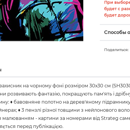
При выборе
будет с раз
будет доро
Способы 
Поделиться:
ы
ахисник на чорному фоні розміром 30х30 см (SH3030
они розвивають фантазію, покращують пам'ять і дріб
ртину: ♦ бавовняне полотно на дерев'яному підрамни
ерах; ♦ 3 пензлі різної товщини з нейлонового волок
малюванням - картини за номерами від Strateg саме т
ляється перед публікацією.