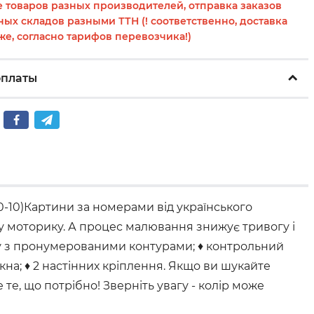
 товаров разных производителей, отправка заказов
ных складов разными ТТН (! соответственно, доставка
же, согласно тарифов перевозчика!)
оплаты
-10)Картини за номерами від українського
ну моторику. А процес малювання знижує тривогу і
ку з пронумерованими контурами; ♦ контрольний
на; ♦ 2 настінних кріплення. Якщо ви шукайте
е, що потрібно! Зверніть увагу - колір може