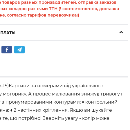
 товаров разных производителей, отправка заказов
ных складов разными ТТН (! соответственно, доставка
же, согласно тарифов перевозчика!)
оплаты
-15)Картини за номерами від українського
ну моторику. А процес малювання знижує тривогу і
ку з пронумерованими контурами; ♦ контрольний
на; ♦ 2 настінних кріплення. Якщо ви шукайте
е, що потрібно! Зверніть увагу - колір може