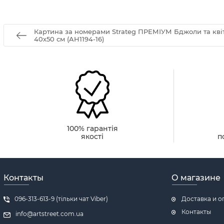
Картина за номерами Strateg ПРЕМІУМ Бджоли та кві
40х50 см (AH1194-16)
100% гарантія
якості
п
Контакты
О магазине
096-313-613-9 (тільки чат Viber)
Доставка и о
Контакты
info@artstreet.com.ua