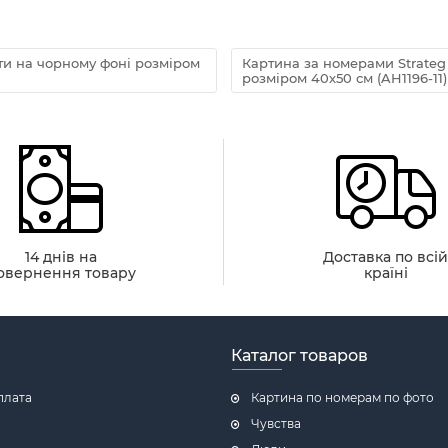
ти на чорному фоні розміром
Картина за номерами Strate
розміром 40х50 см (AH1196-11)
14 днів на
Доставка по всі
овернення товару
країні
Каталог товаров
плата
Картина по номерам по фото
Чувства