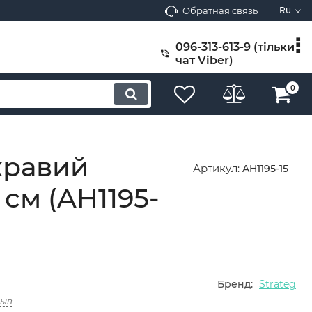
Обратная связь
Ru
096-313-613-9 (тільки
чат Viber)
0
кравий
Артикул:
AH1195-15
см (AH1195-
Бренд:
Strateg
зыв