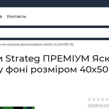
а
Контакты
на чорному фоні розміром 40х50 см (AH1195-15)
и Strateg ПРЕМІУМ Яс
 фоні розміром 40х50 
Оставить от