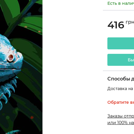
Есть в нал
416
гр
Бы
Способы 
Доставка на
Обратите в
Заказы отп
или 100% на