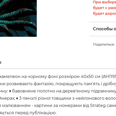
При выборе
будет с раз
будет доро
Способы 
Поделиться:
ы
амелеон на чорному фоні розміром 40х50 см (AH1195
они розвивають фантазію, покращують пам'ять і дріб
ртину: ♦ бавовняне полотно на дерев'яному підрамни
ерах; ♦ 3 пензлі різної товщини з нейлонового волок
малюванням - картини за номерами від Strateg саме т
ляється перед публікацією.