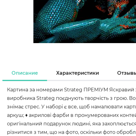
Описание
Характеристики
Отзыв
Картина за номерами Strateg ПРЕМІУМ Яскравий х
виробника Strateg поєднують творчість з грою. В
знімає стрес. У наборі є все, щоб намалювати ка
аркуш; ♦ акрилові фарби в пронумерованих контейн
оригінальний подарунок людині, яка захоплюється 
різнитися з тим, що на фото, оскільки фото оброб