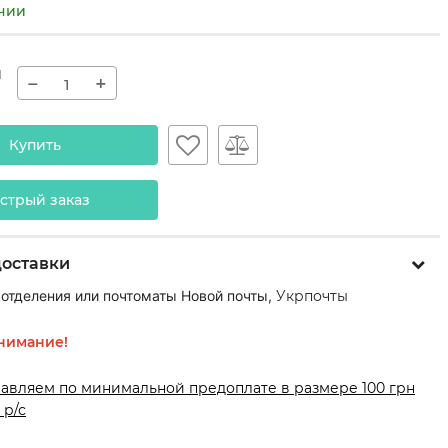
ичии
н
−
+
Купить
стрый заказ
доставки
 отделения или почтоматы Новой почты,
Укрпочты
нимание!
равляем по минимальной предоплате в размере 100 грн
 р/с