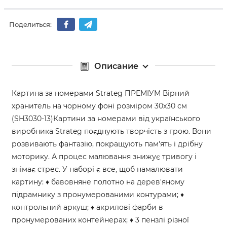
Поделиться:
Описание
Картина за номерами Strateg ПРЕМІУМ Вірний
хранитель на чорному фоні розміром 30х30 см
(SH3030-13)Картини за номерами від українського
виробника Strateg поєднують творчість з грою. Вони
розвивають фантазію, покращують пам'ять і дрібну
моторику. А процес малювання знижує тривогу і
знімає стрес. У наборі є все, щоб намалювати
картину: ♦ бавовняне полотно на дерев'яному
підрамнику з пронумерованими контурами; ♦
контрольний аркуш; ♦ акрилові фарби в
пронумерованих контейнерах; ♦ 3 пензлі різної