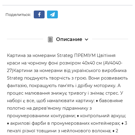
Поделиться:
Описание
Картина за номерами Strateg ПРЕМІУМ Цвітіння
краси на чорному фоні розміром 40х40 см (AV4040-
27)Картини за номерами від українського виробника
Strateg поєднують творчість з грою. Вони розвивають
фантазію, покращують пам'ять і дрібну моторику. А
процес малювання знижує тривогу і знімає стрес. У
наборі є все, щоб намалювати картину: ♦ бавовняне
полотно на дерев'яному підрамнику з
пронумерованими контурами; ♦ контрольний аркуш;
♦ акрилові фарби в пронумерованих контейнерах; ♦ 3
пензлі різної товщини з нейлонового волокна; ♦ 2