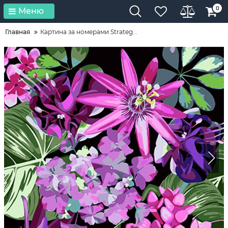
0
Меню
Главная
Картина за номерами Strateg...