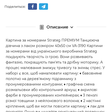
Поделиться:
Описание
Картина за номерами Strateg ПРЕМІУМ Танцююча
дівчина з лаком розміром 40х50 см VA-3190 Картини
за номерами від українського виробника Strateg
поєднують творчість із грою. Вони розвивають
фантазію, покращують пам'ять та дрібну моторику. А
процес малювання знижує тривогу та знімає стрес. У
наборі є все, щоб намалювати картину: ♦ бавовняне
полотно на дерев'яному підрамнику з
пронумерованими контурами; ♦ графічна схема
розмальовки або контрольний аркуш; ♦ акрилові
фарби в пронумерованих контейнерах; ♦ 3 пензлі
різної товщини з нейлонового волокна; ♦ 2 настінні
кріплення, щоб ви могли повісити картину; ♦ лак для
покриття. Якщо ви шукайте оригінальний подарунок